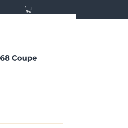
968 Coupe
a
: 1.8.1992, Porsche Center
versio (ensirekisteröity