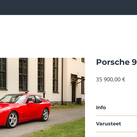
Porsche 
Hint
35 900,00 €
Info
Malli
: 968 Coupé
Varusteet
Vuosimalli
: 1992
Ensirekisteröinti
C09 – Ruotsin maa