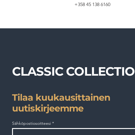
+358 45 138 6160
CLASSIC COLLECTI
Tilaa kuukausittainen
uutiskirjeemme
Sähköpostiosoitteesi