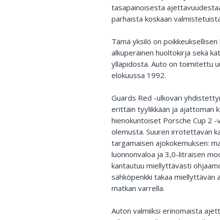
tasapainoisesta ajettavuudesta
parhaista koskaan valmistetuist
Tämä yksilö on poikkeuksellisen
alkuperäinen huoltokirja sekä ka
ylläpidosta. Auto on toimitettu
elokuussa 1992.
Guards Red -ulkoväri yhdistetty
erittäin tyylikkään ja ajattoman
hienokuntoiset Porsche Cup 2 -v
olemusta. Suuren irrotettavan k
targamaisen ajokokemuksen: mat
luonnonvaloa ja 3,0-litraisen m
kantautuu miellyttävästi ohjaam
sähköpenkki takaa miellyttävän
matkan varrella.
Auton valmiiksi erinomaista aje