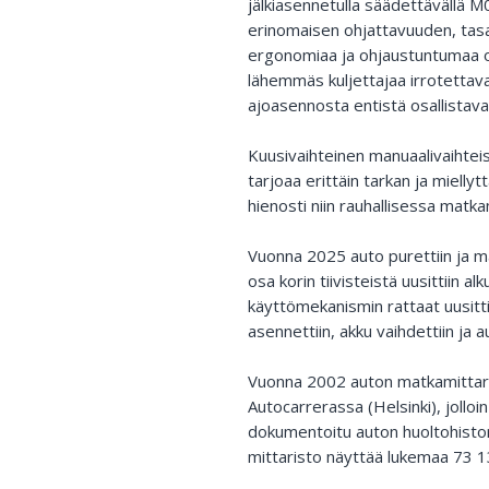
jälkiasennetulla säädettävällä M0
erinomaisen ohjattavuuden, tasa
ergonomiaa ja ohjaustuntumaa 
lähemmäs kuljettajaa irrotettava
ajoasennosta entistä osallista
Kuusivaihteinen manuaalivaihtei
tarjoaa erittäin tarkan ja mielly
hienosti niin rauhallisessa ma
Vuonna 2025 auto purettiin ja maa
osa korin tiivisteistä uusittiin al
käyttömekanismin rattaat uusittiin
asennettiin, akku vaihdettiin ja 
Vuonna 2002 auton matkamittari 
Autocarrerassa (Helsinki), jollo
dokumentoitu auton huoltohistori
mittaristo näyttää lukemaa 73 