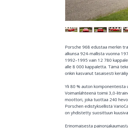
Porsche 968 edustaa merkin tran
alkunsa 924-mallista vuonna 1976
1992–1995 vain 12 780 kappaletta
alle 8 000 kappaletta. Tämä teke
onkin kasvanut tasaisesti keräil
Yli 80 % auton komponenteista uu
Voimanlähteenä toimii 3,0-litrain
moottori, joka tuottaa 240 hev
Porschen edistyksellistä VarioCa
on yhdistetty suosittuun kuusiv
Erinomaisesta painonjakaumasta