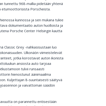
an tunnettu 968-mallia pidetään yhtenä
a etumoottorisista Porscheista.
 hienossa kunnossa ja sen mukana tulee
ttava dokumentaatio auton huolloista ja
 uutena Porsche Center Helsingin kautta
nä Classic Grey -nahkasisustaan luo
 kokonaisuuden. Ulkonäön viimeistelevät
anteet, jotka korostavat auton ikonista
attoluukun ansiosta auto tarjoaa
kustamoon tulvii runsaasti
oottorin hienostunut äänimaailma
oon. Kuljettajan 8-suuntaisesti säätyvä
 ajoasennon ja vaivattoman säädön
ttavuutta on parannettu entisestään