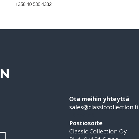
+358 40 530 4332
ON
Ota meihin yhteyttä
sales@classiccollection.fi
Lähettää
Postiosoite
Classic Collection Oy