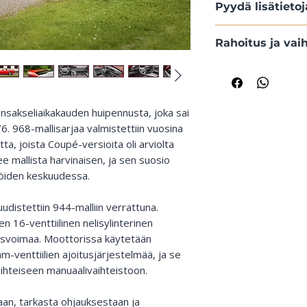
Pyydä lisätieto
Helsinki
Suomeen)
Mittarilukema
:
139 – Istuinlämmi
Jos haluat lisätiet
Moottori
: 3,0-li
Rahoitus ja vai
340 – Istuinlämmi
ottaa meihin yhte
rivinelonen
437 – 8-suuntaise
Tarjoamme kilpai
Vaihteisto
: 6-va
kuljettajan istuin
autollesi yhteis
Vanteet
: Porsche
567 – Tummennett
Voit lukea lisää 
Ulkoväri
: L80K G
573 – Ilmastointi
sakseliaikakauden huipennusta, joka sai
Sisusta
: TT, Clas
650 – Irrotettava,
. 968-mallisarjaa valmistettiin vuosina
Jos haluat vaihta
, joista Coupé-versioita oli arviolta
kattoluukku
yhteyttä
tästä
.
e mallista harvinaisen, ja sen suosio
Lisävarusteet ja
ijöiden keskuudessa.
– M030 Clubsport
Koni-iskunvaimen
distettiin 944-malliin verrattuna.
kallistuksenvakaa
en 16-venttiilinen nelisylinterinen
– Becker radio/CD
osvoimaa. Moottorissa käytetään
– Ohjauspyörän 5
m-venttiilien ajoitusjärjestelmää, ja se
aihteiseen manuaalivaihteistoon.
an, tarkasta ohjauksestaan ja