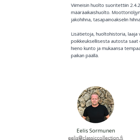
Viimeisin huolto suoritettiin 2.4.2
määräaikaishuolto. Moottoriöljyn 
jakohihna, tasapainoakselin hihna
Lisätietoja, huoltohistoria, laaja
poikkeuksellisesta autosta saat
hieno kunto ja mukaansa tempaa
paikan päällä.
Eelis Sormunen
eelis@classiccollection.fi