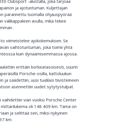
30 Clubsport -alustalla, joka tarjoaa
painon ja ajotuntuman. Kuljettajan
on parannettu tuomalla ohjauspyörää
n välikappaleen avulla, mikä tekee
vamman.
sto viimeistelee ajokokemuksen. Se
ttävän vaihtotuntuman, joka toimii yhtä
tkanteossa kuin dynaamisemmassa ajossa.
lattiin erittäin korkeatasoisesti, suurin
kuperäisillä Porsche-osilla, kattoluukun
 ja säädettiin, uusi tuulilasi tiivisteineen
autoon asennettiin uudet sytytystulpat.
vaihdettiin vian vuoksi Porsche Center
in mittarilukema oli 148 409 km. Tämä on
aan ja selittää sen, miksi nykyinen
137 km.