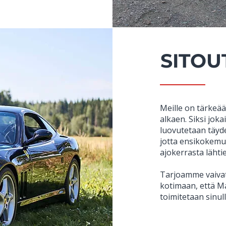
SITO
Meille on tärkeää
alkaen. Siksi joka
luovutetaan täydel
jotta ensikokemuk
ajokerrasta lähti
Tarjoamme vaivat
kotimaan, että 
toimitetaan sinull