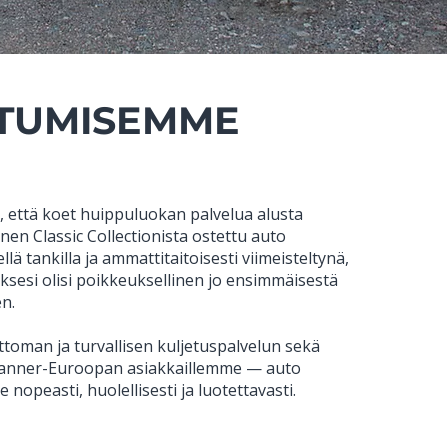
UTUMISEMME
, että koet huippuluokan palvelua alusta
inen Classic Collectionista ostettu auto
lä tankilla ja ammattitaitoisesti viimeisteltynä,
sesi olisi poikkeuksellinen jo ensimmäisestä
en.
toman ja turvallisen kuljetuspalvelun sekä
Manner-Euroopan asiakkaillemme — auto
e nopeasti, huolellisesti ja luotettavasti.