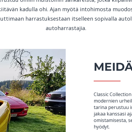
iitävän kadulla ohi. Ajan myötä intohimosta muodos
auttimaan harrastuksestaan itselleen sopivalla auto
autoharrastajia.
MEIDÄ
Classic Collectio
modernien urheilu
tarina perustuu 
jakaa kanssasi a
omistamisesta, s
hyödyt.