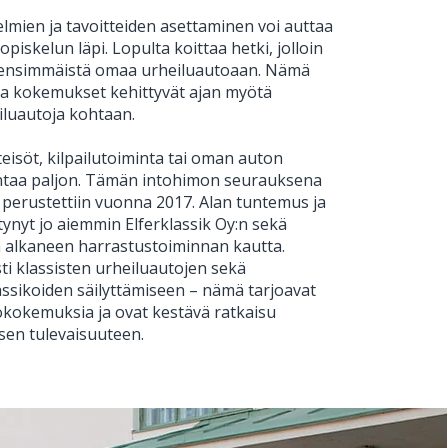
lmien ja tavoitteiden asettaminen voi auttaa
piskelun läpi. Lopulta koittaa hetki, jolloin
ensimmäistä omaa urheiluautoaan. Nämä
 ja kokemukset kehittyvät ajan myötä
iluautoja kohtaan.
isöt, kilpailutoiminta tai oman auton
ntaa paljon. Tämän intohimon seurauksena
n perustettiin vuonna 2017. Alan tuntemus ja
ynyt jo aiemmin Elferklassik Oy:n sekä
ä alkaneen harrastustoiminnan kautta.
 klassisten urheiluautojen sekä
assikoiden säilyttämiseen – nämä tarjoavat
okokemuksia ja ovat kestävä ratkaisu
sen tulevaisuuteen.