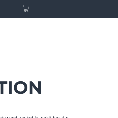
TION
t urheiluautoilla, sekä hetkiin,