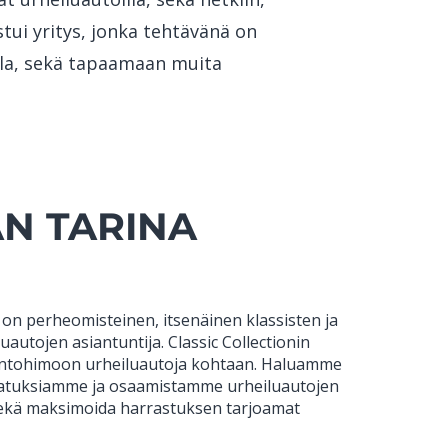
tui yritys, jonka tehtävänä on
lla, sekä tapaamaan muita
N TARINA
n on perheomisteinen, itsenäinen klassisten ja
autojen asiantuntija. Classic Collectionin
intohimoon urheiluautoja kohtaan. Haluamme
jatuksiamme ja osaamistamme urheiluautojen
ekä maksimoida harrastuksen tarjoamat