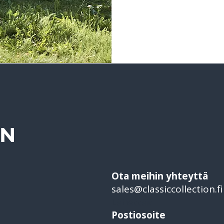
ON
Ota meihin yhteyttä
sales@classiccollection.fi
Lähettää
Postiosoite