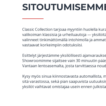
SITOUTUMISEMM
Classic Collection tarjoaa myyntiin huolella ku
valikoiman klassisia ja urheiluautoja — yksilöi
valinneet tinkimättömällä intohimolla ja ammatti
vastaavat korkeimpiin odotuksiisi.
Esittelyt järjestämme yksilöllisesti ajanvaraukse
Showroomimme sijaitsee vain 30 minuutin pääs
Vantaan lentoasemalta, josta tarvittaessa nou
Kysy myös sinua kiinnostavasta automallista, mik
sitä varastossa, sekä pian saapuvista uutuuks
yksilöt vaihtavat omistajaa usein ennen julkista