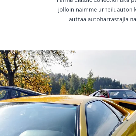
jolloin näimme urheiluauton k
auttaa autoharrastajia n