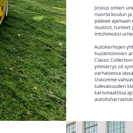
Joskus omien une
nuorta koulun ja o
pääsee ajamaan 
muistot, tunteet
intohimoksi urhe
Autokerhojen yhte
huolehtiminen a
Classic Collectio
ymmärrys oli synt
varhaisessa iäss
Uskomme vahvasti
tulevaisuuden kl
karismaattisia aj
autoiluharrastuk