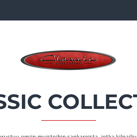
SSIC COLLEC
erustuu omiin muistoihin sankareista, jotka kilpailiva