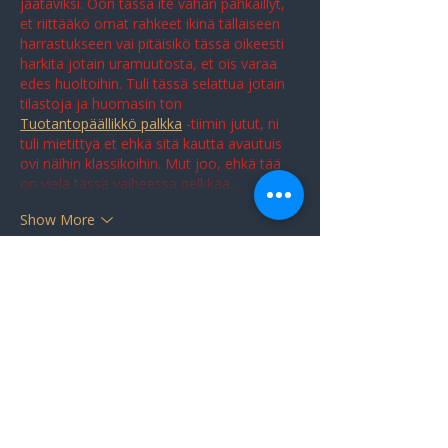
jäätäviksi. Oon tässä ite vähän pähkäillyt, 
et riittääkö omat rahkeet ikinä tällaiseen 
harrastukseen vai pitäisikö tässä oikeesti 
harkita jotain uramuutosta, et ois varaa 
edes huoltoihin. Tuli tässä selattua jotain 
tilastoja ja huomasin ton 
Tuotantopäällikkö palkka
 -tiimin jutut, ni 
tuli mietittyä et ehkä sitä kautta avautuis 
ovi näihin klassikoihin. Mut joo, ehkä tää 
on vielä tässä vaiheessa pelkkää…
Show More
Like
Reply
CLASSIC COLLECTION
Get our monthly