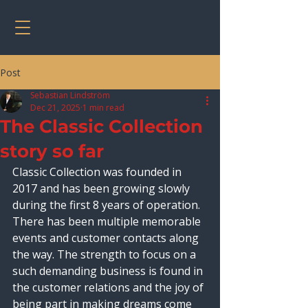
Post
Sebastian Lindström
Dec 21, 2025
1 min read
The Classic Collection
story so far
Classic Collection was founded in 
2017 and has been growing slowly 
during the first 8 years of operation. 
There has been multiple memorable 
events and customer contacts along 
the way. The strength to focus on a 
such demanding business is found in 
the customer relations and the joy of 
being part in making dreams come 